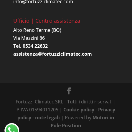
info@fortuzziclimatec.com
Ufficio | Centro assistenza
Alto Reno Terme (BO)
Via Mazzini 86
Tel. 0534 22632
assistenza@fortuzziclimatec.com
Fortuzzi Climatec SRL - Tutti i diritti riservati |
P.IVA 01594011205 |
Cookie policy
-
Privacy
policy
-
note legali
| Powered by
Motori in
Pole Position