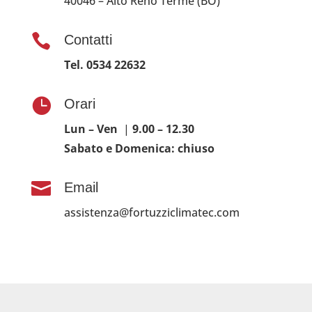
40046 – Alto Reno Terme (BO)

Contatti
Tel. 0534 22632

Orari
Lun – Ven
|
9.00
– 12.30
Sabato e Domenica: chiuso

Email
assistenza@fortuzziclimatec.com