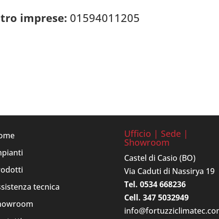
istro imprese:
01594011205
Ufficio | Sede |
ome
Showroom
pianti
Castel di Casio (BO)
odotti
Via Caduti di Nassirya 19
Tel. 0534 668236
sistenza tecnica
Cell. 347 5032949
howroom
info@fortuzziclimatec.c